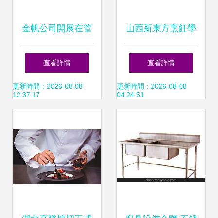
金帆公司開展在管
山西新東方烹飪學
酒店復工復產專項
校大廚精英專業 鍛
查看詳情
查看詳情
檢查 筑牢疫情防控
造廚藝與管理并重
更新時間：2026-08-08
更新時間：2026-08-08
12:37:17
04:24:51
防線 推動經營有序
的復合型人才
恢復