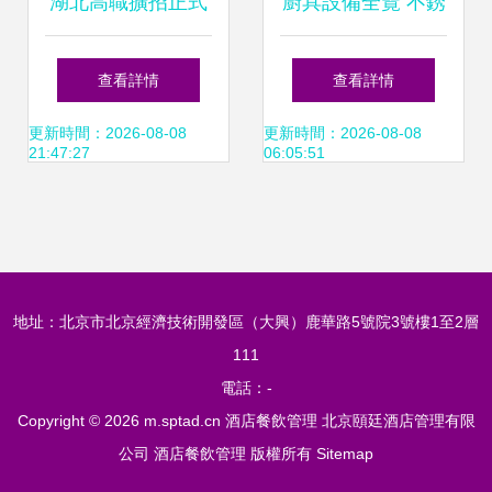
湖北高職擴招正式
廚具設備全覽 不銹
啟動，酒店餐飲管
鋼廚具、工廠廚房
查看詳情
查看詳情
理專業迎來新機遇
設備、酒店與學校
更新時間：2026-08-08
更新時間：2026-08-08
21:47:27
06:05:51
廚具圖片大全及中
山市福佳誠飲食管
地址：北京市北京經濟技術開發區（大興）鹿華路5號院3號樓1至2層
理服務
111
電話：-
Copyright © 2026
m.sptad.cn
酒店餐飲管理
北京頤廷酒店管理有限
公司
酒店餐飲管理
版權所有
Sitemap