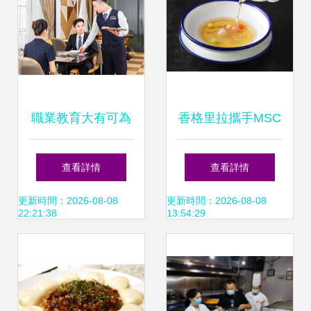
飲管理”探索與實踐
職業教育大有可為
香格里拉攜手MSC
鄭州新東方烹飪學
引領奢華酒店餐飲
查看詳情
查看詳情
校酒店餐飲管理專
的可持續海味新標
更新時間：2026-08-08
更新時間：2026-08-08
22:21:38
13:54:29
業探秘
桿